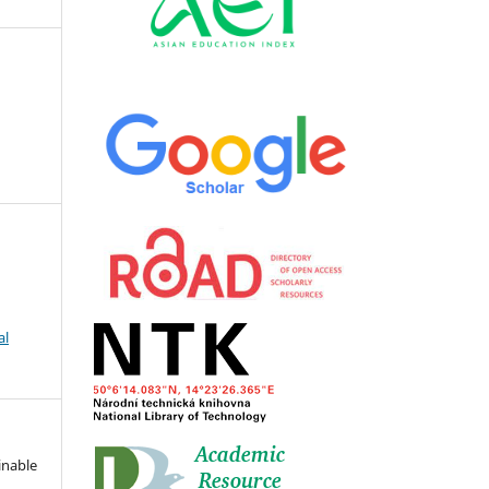
al
inable