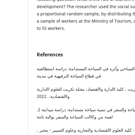
development? The researcher used the social s
a proportional random sample, by distributing t
a sample of workers at the Ministry of Tourism
to 55 workers.
References
ع السياحي وأثره في السياحة المستدامة: دراسة استطالعية
في قطاع السياحة الترفيهية في مدينة
 ، كلية االدارة واالقتصاد، مجلة تكريت للعلوم االدارية
واالقتصادية، .2022
.2 أنور قرزيز ، دور وكاالت السياحة والسفر في تنمية سياحة مستدامة: دراسة ميدانية
لعينة من وكاالت السياحة والسفر بوالية باتنة
، جامعة باتنة 1 الحاج لخضر - كلية العلوم االقتصادية والتجارية وعلوم التسيير - مخبر