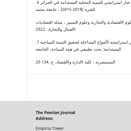
.6 سعد بله، السياحة الصحراوية: خيار استراتيجي للتنمية المحلية المستدامة في الجزائر
للفترة )2018-2015( ، جامعة محمد
وم االقتصادية والتجارية وعلوم التسيير ، مجلة اقتصاديات
االعمال والتجارة، .2022
.7 سحر جبار كايالن، تبني استراتيجية األمواج المتداخلة لتحقيق التنمية السياحية
المستدامة: بحث تطبيقي في هيئة السياحة، الجامعة
المستنصرية ، كلية االدارة واالقتصاد، ع ،134 20
The Peerian Journal
Address:
Empiria Tower