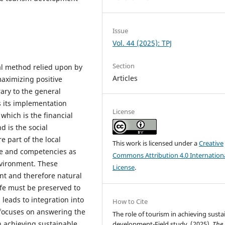
Issue
Vol. 44 (2025): TPJ
Section
al method relied upon by
Articles
maximizing positive
ary to the general
as its implementation
License
which is the financial
d is the social
e part of the local
This work is licensed under a
Creative
se and competencies as
Commons Attribution 4.0 Internation
nvironment. These
License
.
ent and therefore natural
ife must be preserved to
 leads to integration into
How to Cite
y focuses on answering the
The role of tourism in achieving susta
in achieving sustainable
development-Field study. (2025).
The