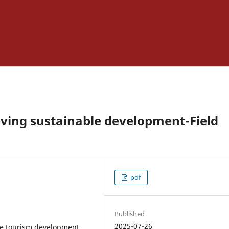
ieving sustainable development-Field
pdf
Published
2025-07-26
le tourism development